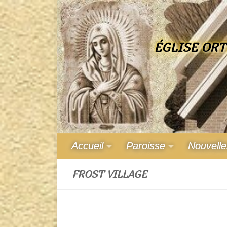
Skip to content
ÉGLISE ORT
Accueil
Paroisse
Nouvelle
FROST VILLAGE
Paroisse de Frost Village. Église orthodoxe. Sheffor