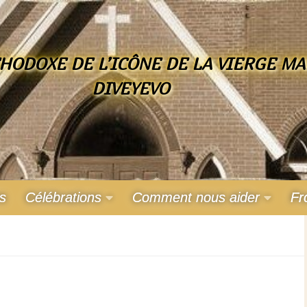
HODOXE DE L’ICÔNE DE LA VIERGE MA
DIVEYEVO
s
Célébrations
Comment nous aider
Fr
d.